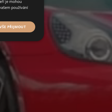
teří je mohou
 vašem používání
VŠE PŘIJMOUT