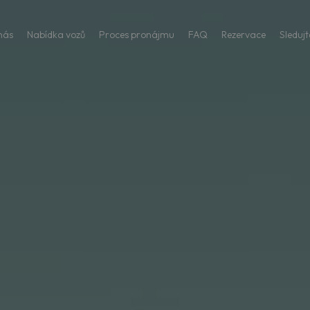
nás
Nabídka vozů
Proces pronájmu
FAQ
Rezervace
Sledujt