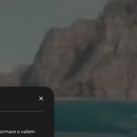
×
BILŮ
RS
nformace o vašem